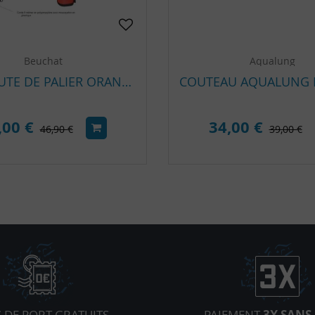
Beuchat
Aqualung
PARACHUTE DE PALIER ORANGE TOILÉ BEUCHAT 9.5 LITRES
,00 €
34,00 €
46,90 €
39,00 €
S DE PORT GRATUITS
PAIEMENT
3X SANS 