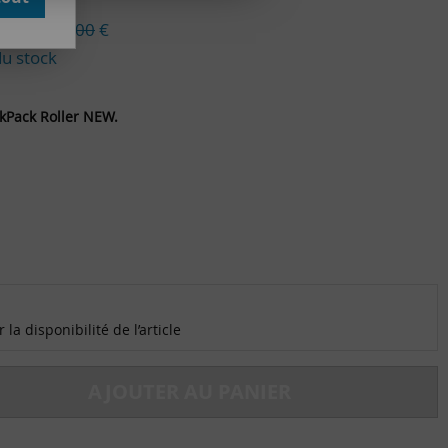
ieu de
219,00
€
du stock
kPack Roller NEW.
la disponibilité de l’article
AJOUTER AU PANIER