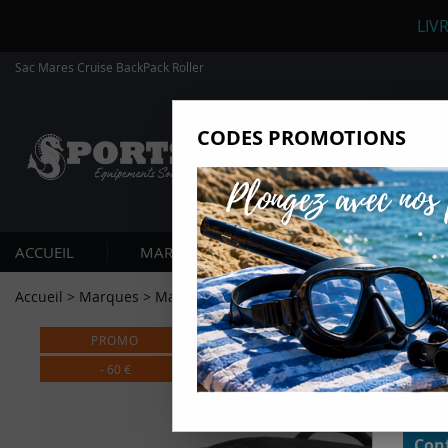
LIV
Sac Mares Cruise BackPack Roller
CODES PROMOTIONS
Nous
Ils nou
Amé
Mes
ACCUEIL
MARQUES
PLONGÉE SOUS-MARIN
pro
Gér
Accueil
>
Marques
>
Mares
>
Valise CRUISE BACK PACK ROLLER
Certains
non obli
PROMO
annonces
géolocal
informati
-
60
€
domaines
cliquant 
Conf