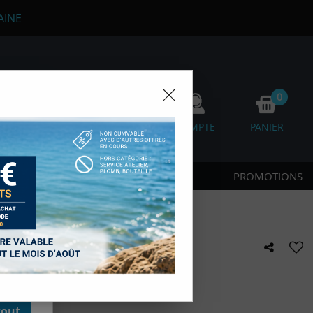
AINE
0
0
FAVORIS
COMPTE
PANIER
os
 CÔTE & NAGE
NOUVEAUTÉS
PROMOTIONS
D'autres,
esure des
onnées de
accès aux
 des sous-
moment en
CK PACK ROLLER MARES
kie.
e avis !
tout