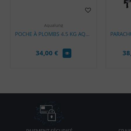
Aqualung
POCHE À PLOMBS 4.5 KG AQUALUNG SURE LOCK 2
34,00 €
38
PAIEMENT SÉCURISÉ
FRAI