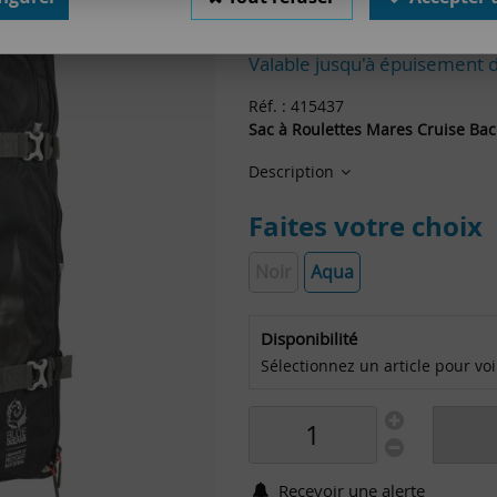
159
,
00
€
TTC
au l
Valable jusqu'à épuisement 
Réf. :
415437
Sac à Roulettes Mares Cruise Bac
Description
Faites votre choix
Noir
Aqua
Disponibilité
Sélectionnez un article pour voir 
Recevoir une alerte