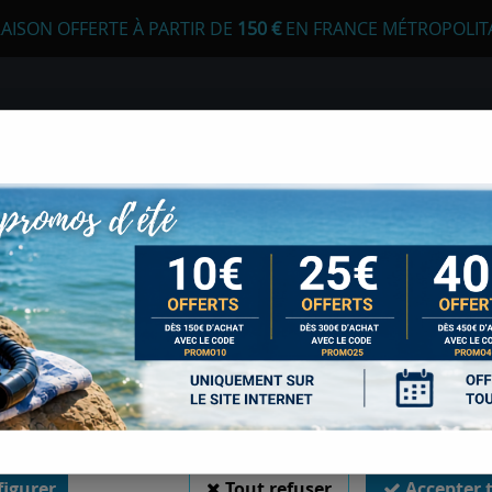
RAISON OFFERTE À PARTIR DE
1
50 €
EN FRANCE MÉTROPOLIT
 autorisez-vous à utiliser vos cookies ?
s seront utiles pour :
liorer l'interface et les fonctionnalités du site
urer les campagnes marketing et proposer des mises à jour sur n
E
APNÉE
CHASSE SOUS-MARINE
LONGE
duits
er l'authentification et surveiller les erreurs techniques
 MARES
 cookies sont nécessaires à des fins techniques, ils sont donc dispensés de consentement. 
gatoires, peuvent être utilisés pour la personnalisation des annonces et du contenu, la m
 et du contenu, la connaissance de l'audience et le développement de produits, les d
isation précises et l'identification par le balayage de l'appareil, le stockage et/ou l'
ons sur un appareil. Si vous donnez votre consentement, celui-ci sera valable sur l’ensemble
 de Sports Med. Vous disposez de la possibilité de retirer votre consentement à tout 
VALISE CRUISE BA
sur le widget en bas à droite de la page. Pour en savoir plus, consulter notre politique de coo
Soyez le premier à donner votr
igurer
Tout refuser
Accepter 