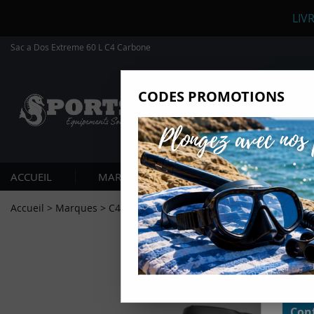
LIV
Sac a Dos Extreme 60 L C4 Carbone
CODES PROMOTIONS
Nous
Ils nou
Amé
Mes
ACCUEIL
MARQUES
PLONGÉE SOUS-MARIN
pro
Gér
Accueil
>
Marques
>
C4
>
Sac a Dos Extreme 60 L C4 Carbone
Certains
non obli
annonces
géolocal
informati
domaines
cliquant 
Conf