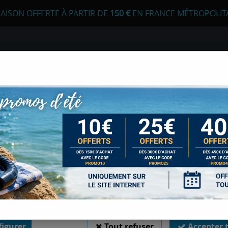
RAISON OFFERTE À PARTIR DE
1
50 €
EN FRANCE MÉTROPOLIT
 autorisez-vous à utiliser vos cookies ?
s seront utiles pour :
liorer l'interface et les fonctionnalités du site
urer les campagnes marketing et proposer des mises à jour sur n
E
APNÉE
CHASSE SOUS-MARINE
LONGE
duits
er l'authentification et surveiller les erreurs techniques
 cookies sont nécessaires à des fins techniques, ils sont donc dispensés de consentement. 
gatoires, peuvent être utilisés pour la personnalisation des annonces et du contenu, la m
 et du contenu, la connaissance de l'audience et le développement de produits, les d
isation précises et l'identification par le balayage de l'appareil, le stockage et/ou l'
ons sur un appareil. Si vous donnez votre consentement, celui-ci sera valable sur l’ensemble
 de Sports Med. Vous disposez de la possibilité de retirer votre consentement à tout 
SAC A DOS EXTREM
sur le widget en bas à droite de la page. Pour en savoir plus, consulter notre politique de coo
Soyez le premier à donner votr
igurer
Tout refuser
Accepter 