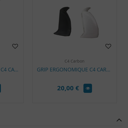
C4 Carbon
PLOMB DE COU APNÉE C4 CARBON D&D 4 KG NOIR – COLLIER MODULABLE DEEP & DYNAMIC
GRIP ERGONOMIQUE C4 CARBON
20,00 €