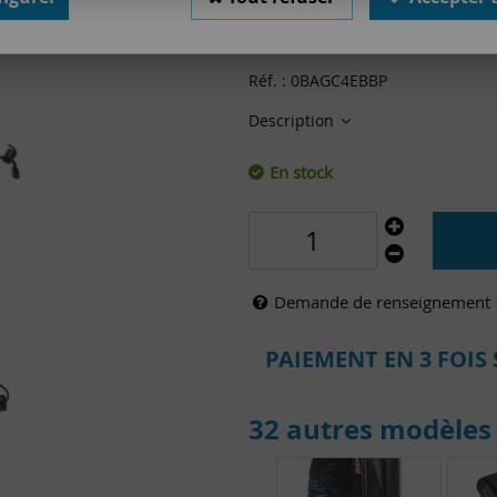
65
,
00
€
TTC
Réf. :
0BAGC4EBBP
Description
En stock
Demande de renseignement
PAIEMENT EN 3 FOIS 
32 autres modèles 