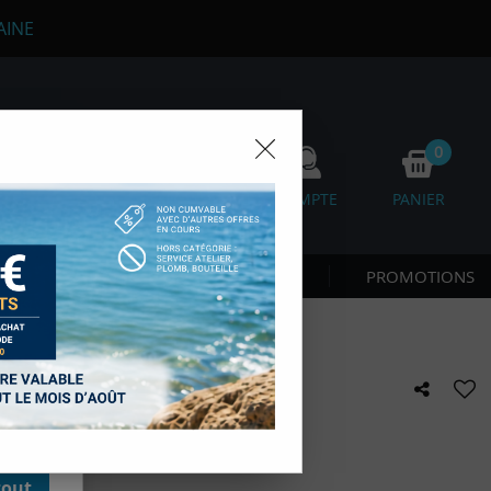
AINE
0
0
FAVORIS
COMPTE
PANIER
os
 CÔTE & NAGE
NOUVEAUTÉS
PROMOTIONS
D'autres,
esure des
onnées de
accès aux
 des sous-
moment en
E 60 L C4 CARBONE
kie.
e avis !
tout