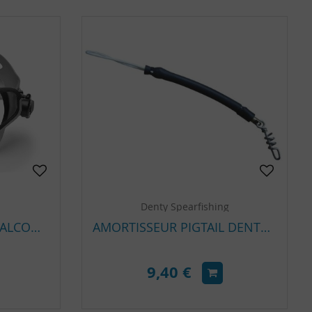
Denty Spearfishing
MASQUE C4 CARBON FALCON SILVER
AMORTISSEUR PIGTAIL DENTY SPEARFISHING
9,40 €