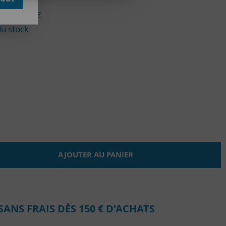
u de
35,00
€
du stock
AJOUTER AU PANIER
SANS FRAIS DÈS 150 € D'ACHATS