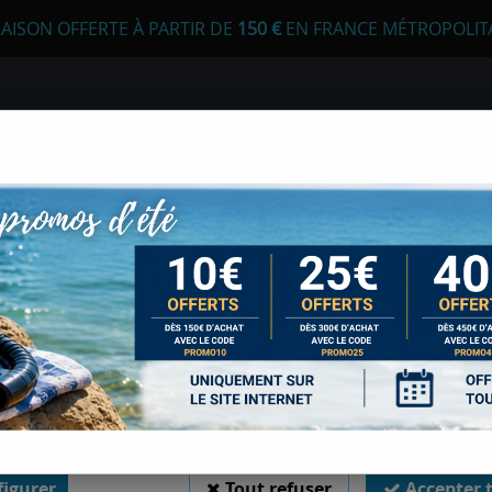
RAISON OFFERTE À PARTIR DE
1
50 €
EN FRANCE MÉTROPOLIT
 autorisez-vous à utiliser vos cookies ?
s seront utiles pour :
liorer l'interface et les fonctionnalités du site
urer les campagnes marketing et proposer des mises à jour sur n
E
APNÉE
CHASSE SOUS-MARINE
LONGE
duits
er l'authentification et surveiller les erreurs techniques
RUISE DIVER
 cookies sont nécessaires à des fins techniques, ils sont donc dispensés de consentement. 
gatoires, peuvent être utilisés pour la personnalisation des annonces et du contenu, la m
 et du contenu, la connaissance de l'audience et le développement de produits, les d
isation précises et l'identification par le balayage de l'appareil, le stockage et/ou l'
ons sur un appareil. Si vous donnez votre consentement, celui-ci sera valable sur l’ensemble
 de Sports Med. Vous disposez de la possibilité de retirer votre consentement à tout 
MARES SACOCHE CR
sur le widget en bas à droite de la page. Pour en savoir plus, consulter notre politique de coo
Soyez le premier à donner votr
igurer
Tout refuser
Accepter 