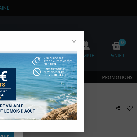
AINE
0
0
FAVORIS
COMPTE
PANIER
os
 CÔTE & NAGE
NOUVEAUTÉS
PROMOTIONS
D'autres,
esure des
onnées de
accès aux
 des sous-
moment en
UISE DIVER
kie.
e avis !
tout