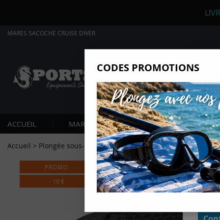
LIV
MARES SACOCHE CRUISE DIVER
CODES PROMOTIONS
Nous
Ils nou
Amé
Mes
ACCUEIL
MARQUES
PLONGÉE SOUS-MARIN
pro
Gér
Accueil
>
Plongée sous-marine
>
Bagagerie
>
MARES SACOCHE C
Certains
non obli
PROMO
annonces
géolocal
informati
-
10
€
domaines
cliquant 
Conf