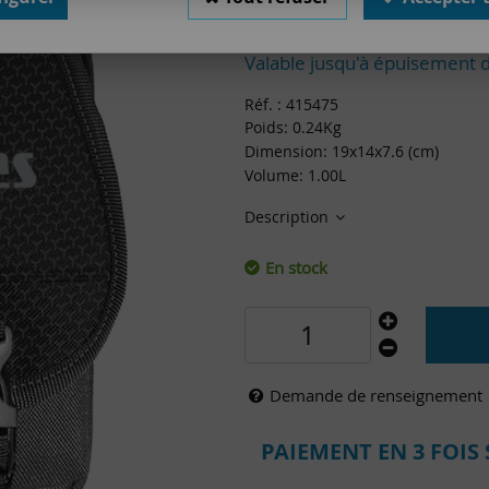
25
,
00
€
TTC
au lie
Valable jusqu'à épuisement 
Réf. :
415475
Poids: 0.24Kg
Dimension: 19x14x7.6 (cm)
Volume: 1.00L
Description
En stock
Demande de renseignement
PAIEMENT EN 3 FOIS 