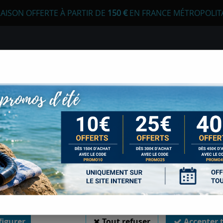
RAISON OFFERTE À PARTIR DE
1
50 €
EN FRANCE MÉTROPOLIT
 autorisez-vous à utiliser vos cookies ?
s seront utiles pour :
liorer l'interface et les fonctionnalités du site
urer les campagnes marketing et proposer des mises à jour sur n
E
APNÉE
CHASSE SOUS-MARINE
LONGE
duits
er l'authentification et surveiller les erreurs techniques
 cookies sont nécessaires à des fins techniques, ils sont donc dispensés de consentement. 
gatoires, peuvent être utilisés pour la personnalisation des annonces et du contenu, la m
 et du contenu, la connaissance de l'audience et le développement de produits, les d
isation précises et l'identification par le balayage de l'appareil, le stockage et/ou l'
ons sur un appareil. Si vous donnez votre consentement, celui-ci sera valable sur l’ensemble
TÊTE MOICANO CRE
 de Sports Med. Vous disposez de la possibilité de retirer votre consentement à tout 
sur le widget en bas à droite de la page. Pour en savoir plus, consulter notre politique de coo
Soyez le premier à donner votr
igurer
Tout refuser
Accepter 