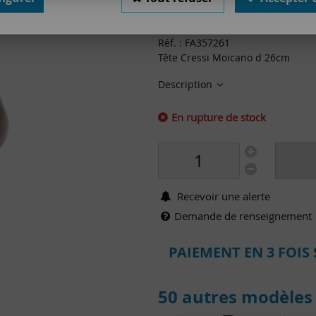
15
,
00
€
TTC
Réf. :
FA357261
Tête Cressi Moicano d 26cm
Description
En rupture de stock
Recevoir une alerte
Demande de renseignement
PAIEMENT EN 3 FOIS 
50 autres modèles 