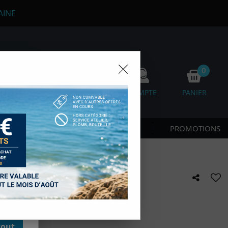
AINE
0
0
FAVORIS
COMPTE
PANIER
os
 CÔTE & NAGE
NOUVEAUTÉS
PROMOTIONS
D'autres,
esure des
onnées de
accès aux
 des sous-
SSI
moment en
kie.
e avis !
tout