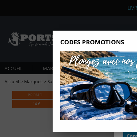
LIV
CODES PROMOTIONS
Nous
Ils nou
Amé
ACCUEIL
MARQUES
PLONGÉE SOUS-MARIN
Mes
pro
Accueil
>
Marques
>
Salvimar
>
Pole Spear Salvimar 170 cm
Gér
PROMO
Certains
non obli
-
14
€
annonces
géolocal
informati
domaines
cliquant 
Conf