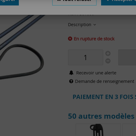
Valable jusqu'à épuisement 
Réf. :
301000
Description
En rupture de stock
Recevoir une alerte
Demande de renseignement
PAIEMENT EN 3 FOIS 
50 autres modèles 