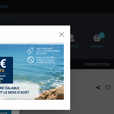
AINE
0
0
FAVORIS
COMPTE
PANIER
os
 CÔTE & NAGE
NOUVEAUTÉS
PROMOTIONS
D'autres,
esure des
onnées de
accès aux
PACK TUBE 3 L
 des sous-
moment en
kie.
e avis !
tout