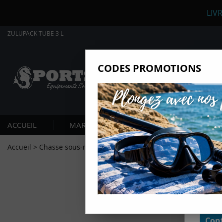
LIV
ZULUPACK TUBE 3 L
CODES PROMOTIONS
Nous
Ils nou
Amé
Mes
ACCUEIL
MARQUES
PLONGÉE SOUS-MARIN
pro
Gér
Accueil
>
Chasse sous-marine
>
Sécurité et Accessoires
>
SAC ET
Certains
non obli
annonces
géolocal
informati
domaines
cliquant 
Conf