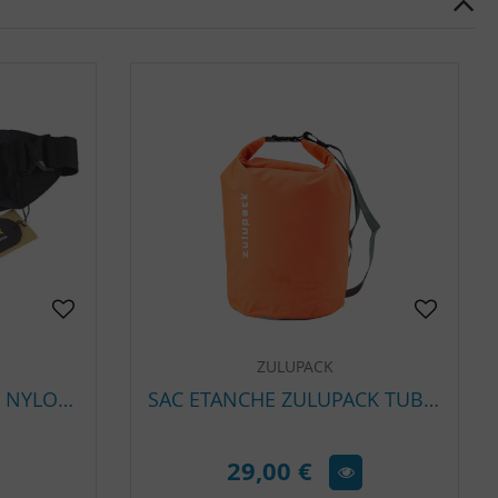
ZULUPACK
ZULUPACK FROGGY 0.5 NYLON CORDURA | SAC BANANE ÉTANCHE IP67
SAC ETANCHE ZULUPACK TUBE 15 L
29,00 €