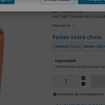
22
,
00
€
TTC
Réf. :
ZULWA21473
SAC TUBE ÉTANCHE MULTI-USAGE
Description
Faites votre choix
ORANGE FLUO
WARM GREY
Disponibilité
Sélectionnez un article pour voir 
Demande de renseignement