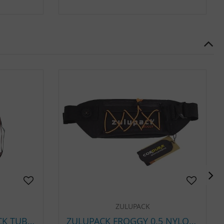
ZULUPACK
SAC ETANCHE ZULUPACK TUBE 25 L
ZULUPACK FROGGY 0.5 NYLON CORDURA | SAC BANANE ÉTANCHE IP67