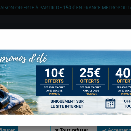
RAISON OFFERTE À PARTIR DE
1
50 €
EN FRANCE MÉTROPOLIT
 autorisez-vous à utiliser vos cookies ?
s seront utiles pour :
liorer l'interface et les fonctionnalités du site
urer les campagnes marketing et proposer des mises à jour sur n
E
APNÉE
CHASSE SOUS-MARINE
LONGE
duits
er l'authentification et surveiller les erreurs techniques
ANCHE ZULUPACK TUBE 3 L
 cookies sont nécessaires à des fins techniques, ils sont donc dispensés de consentement. 
gatoires, peuvent être utilisés pour la personnalisation des annonces et du contenu, la m
 et du contenu, la connaissance de l'audience et le développement de produits, les d
isation précises et l'identification par le balayage de l'appareil, le stockage et/ou l'
SAC ETANCHE ZULU
ons sur un appareil. Si vous donnez votre consentement, celui-ci sera valable sur l’ensemble
 de Sports Med. Vous disposez de la possibilité de retirer votre consentement à tout 
sur le widget en bas à droite de la page. Pour en savoir plus, consulter notre politique de coo
Soyez le premier à donner votr
igurer
Tout refuser
Accepter 