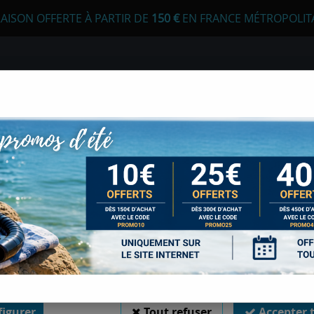
RAISON OFFERTE À PARTIR DE
1
50 €
EN FRANCE MÉTROPOLIT
 autorisez-vous à utiliser vos cookies ?
s seront utiles pour :
liorer l'interface et les fonctionnalités du site
urer les campagnes marketing et proposer des mises à jour sur n
E
APNÉE
CHASSE SOUS-MARINE
LONGE
duits
er l'authentification et surveiller les erreurs techniques
ater
 cookies sont nécessaires à des fins techniques, ils sont donc dispensés de consentement. 
gatoires, peuvent être utilisés pour la personnalisation des annonces et du contenu, la m
 et du contenu, la connaissance de l'audience et le développement de produits, les d
isation précises et l'identification par le balayage de l'appareil, le stockage et/ou l'
ORDINATEUR PERE
ons sur un appareil. Si vous donnez votre consentement, celui-ci sera valable sur l’ensemble
 de Sports Med. Vous disposez de la possibilité de retirer votre consentement à tout 
sur le widget en bas à droite de la page. Pour en savoir plus, consulter notre politique de coo
Soyez le premier à donner votr
igurer
Tout refuser
Accepter 