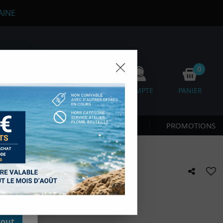
AINE
0
0
FAVORIS
COMPTE
PANIER
os
 CÔTE & NAGE
NOUVEAUTÉS
PROMOTIONS
D'autres,
esure des
onnées de
accès aux
GRINE SHEARWATER
 des sous-
moment en
kie.
e avis !
tout