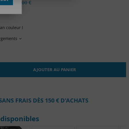
ieu de
599,00
€
du stock
ran couleur !
argements
AJOUTER AU PANIER
SANS FRAIS DÈS 150 € D'ACHATS
disponibles