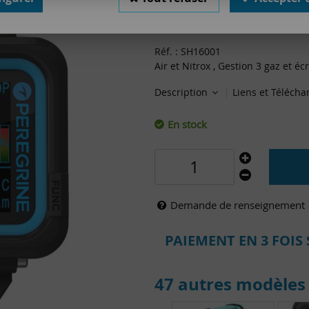
528
,
00
€
TTC
au l
Valable jusqu'à épuisement 
Réf. :
SH16001
Air et Nitrox , Gestion 3 gaz et éc
Description
Liens et Téléch
En stock
Demande de renseignement
PAIEMENT EN 3 FOIS 
47 autres modèles 