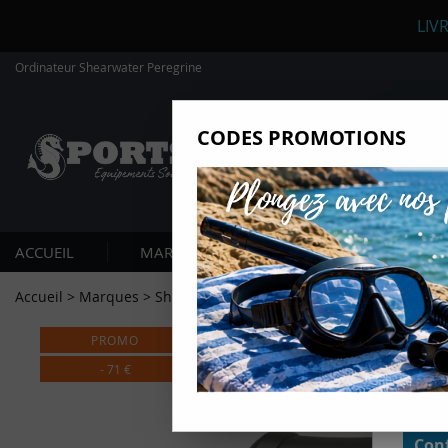
LIV
Ordinateur Shearwater Peregrine
CODES PROMOTIONS
Nous
Ils nou
Amé
Mes
ACCUEIL
MARQUES
PLONGÉE SOUS-MARIN
pro
Gér
Accueil
>
Marques
>
Shearwater
>
Ordinateur Peregrine Shearw
Certains
non obli
PROMO
annonces
géolocal
informati
-
71
€
domaines
cliquant 
Conf