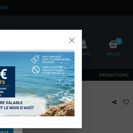
AINE
0
0
FAVORIS
COMPTE
PANIER
os
 CÔTE & NAGE
NOUVEAUTÉS
PROMOTIONS
D'autres,
esure des
onnées de
accès aux
PSEALON
 des sous-
moment en
kie.
e avis !
tout