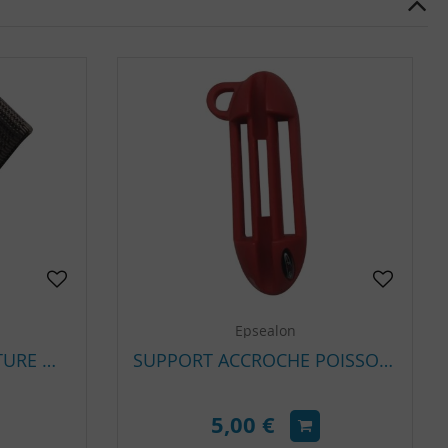
Epsealon
SNAP CLIP POUR CEINTURE MAGNÉTIQUE EPSEALON TACTICAL – MOUSQUETON AVEC ÉMERILLON
SUPPORT ACCROCHE POISSON EPSEALON ROUGE
5,00 €