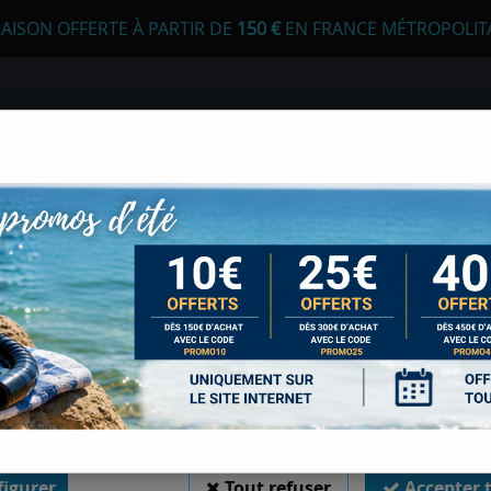
RAISON OFFERTE À PARTIR DE
1
50 €
EN FRANCE MÉTROPOLIT
 autorisez-vous à utiliser vos cookies ?
s seront utiles pour :
liorer l'interface et les fonctionnalités du site
urer les campagnes marketing et proposer des mises à jour sur n
E
APNÉE
CHASSE SOUS-MARINE
LONGE
duits
er l'authentification et surveiller les erreurs techniques
 cookies sont nécessaires à des fins techniques, ils sont donc dispensés de consentement. 
gatoires, peuvent être utilisés pour la personnalisation des annonces et du contenu, la m
 et du contenu, la connaissance de l'audience et le développement de produits, les d
isation précises et l'identification par le balayage de l'appareil, le stockage et/ou l'
OBUS ARTICULÉ E
ons sur un appareil. Si vous donnez votre consentement, celui-ci sera valable sur l’ensemble
 de Sports Med. Vous disposez de la possibilité de retirer votre consentement à tout 
sur le widget en bas à droite de la page. Pour en savoir plus, consulter notre politique de coo
Soyez le premier à donner votr
igurer
Tout refuser
Accepter 