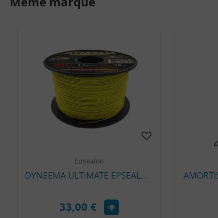
Même marque
Epsealon
DYNEEMA ULTIMATE EPSEALON 1.5 MM – BOBINE 50 M RÉSISTANCE 220 DAN
33,00 €