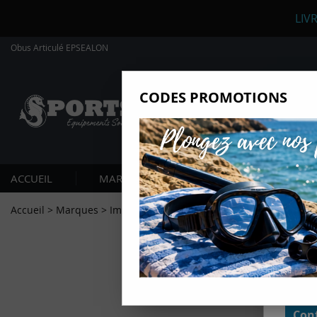
LIV
Obus Articulé EPSEALON
CODES PROMOTIONS
Nous
Ils nou
Amé
Mes
ACCUEIL
MARQUES
PLONGÉE SOUS-MARIN
pro
Gér
Accueil
>
Marques
>
Imersion
>
Obus Articulé EPSEALON
Certains
non obli
annonces
géolocal
informati
domaines
cliquant 
Conf