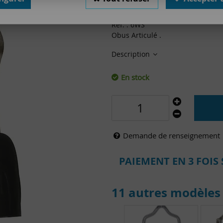
12
,
00
€
TTC
Réf. :
6WS
Obus Articulé .
Description
En stock
Demande de renseignement
PAIEMENT EN 3 FOIS 
11 autres modèles 