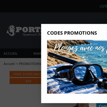
LIV
CODES PROMOTIONS
Nous
Ils nou
Amé
ACCUEIL
MARQUES
PLONGÉE SOUS-MARIN
Mes
pro
Accueil
>
PROMOTIONS
>
MONOPIECE SEAC FEEL 3mm HOMME
Gér
TARIF SPORTSMED
Certains
non obli
-
44
€
annonces
géolocal
informati
domaines
cliquant 
Conf