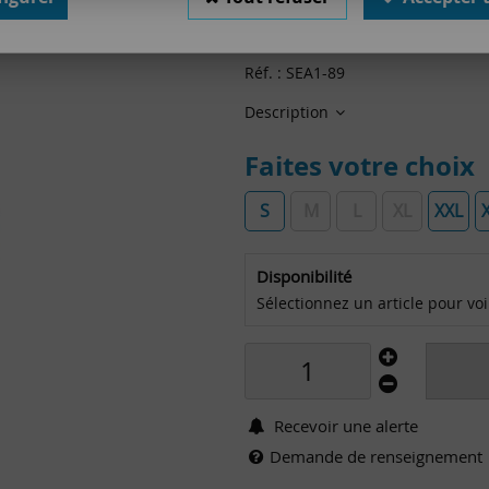
au l
Valable jusqu'à épuisement 
Réf. :
SEA1-89
Description
Faites votre choix
S
M
L
XL
XXL
Disponibilité
Sélectionnez un article pour voir 
Recevoir une alerte
Demande de renseignement