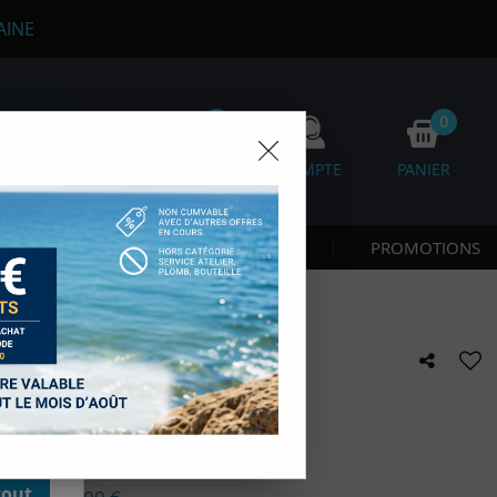
AINE
0
0
FAVORIS
COMPTE
PANIER
 CÔTE & NAGE
NOUVEAUTÉS
PROMOTIONS
os
D'autres,
esure des
onnées de
accès aux
 FEEL 3MM HOMME
 des sous-
moment en
kie.
e avis !
tout