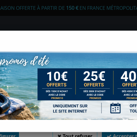
RAISON OFFERTE À PARTIR DE
1
50 €
EN FRANCE MÉTROPOLIT
 autorisez-vous à utiliser vos cookies ?
s seront utiles pour :
liorer l'interface et les fonctionnalités du site
E
APNÉE
CHASSE SOUS-MARINE
LONGE
urer les campagnes marketing et proposer des mises à jour sur n
duits
er l'authentification et surveiller les erreurs techniques
 cookies sont nécessaires à des fins techniques, ils sont donc dispensés de consentement. 
gatoires, peuvent être utilisés pour la personnalisation des annonces et du contenu, la m
 et du contenu, la connaissance de l'audience et le développement de produits, les d
isation précises et l'identification par le balayage de l'appareil, le stockage et/ou l'
MONOPIECE SEAC
ons sur un appareil. Si vous donnez votre consentement, celui-ci sera valable sur l’ensemble
 de Sports Med. Vous disposez de la possibilité de retirer votre consentement à tout 
sur le widget en bas à droite de la page. Pour en savoir plus, consulter notre politique de coo
Soyez le premier à donner votr
145
,
00
€
TTC
igurer
Tout refuser
Accepter 