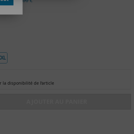
ieu de
189,00
€
du stock
XXL
la disponibilité de l’article
AJOUTER AU PANIER