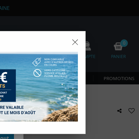
AINE
0
0
FAVORIS
COMPTE
PANIER
os
 CÔTE & NAGE
NOUVEAUTÉS
PROMOTIONS
D'autres,
esure des
onnées de
accès aux
 des sous-
moment en
CUBAPRO
kie.
e avis !
tout