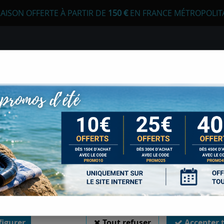
RAISON OFFERTE À PARTIR DE
1
50 €
EN FRANCE MÉTROPOLIT
 autorisez-vous à utiliser vos cookies ?
s seront utiles pour :
liorer l'interface et les fonctionnalités du site
urer les campagnes marketing et proposer des mises à jour sur n
E
APNÉE
CHASSE SOUS-MARINE
LONGE
duits
er l'authentification et surveiller les erreurs techniques
 cookies sont nécessaires à des fins techniques, ils sont donc dispensés de consentement. 
gatoires, peuvent être utilisés pour la personnalisation des annonces et du contenu, la m
 et du contenu, la connaissance de l'audience et le développement de produits, les d
isation précises et l'identification par le balayage de l'appareil, le stockage et/ou l'
ons sur un appareil. Si vous donnez votre consentement, celui-ci sera valable sur l’ensemble
 de Sports Med. Vous disposez de la possibilité de retirer votre consentement à tout 
MINI REEL 15 M S
sur le widget en bas à droite de la page. Pour en savoir plus, consulter notre politique de coo
Soyez le premier à donner votr
igurer
Tout refuser
Accepter 