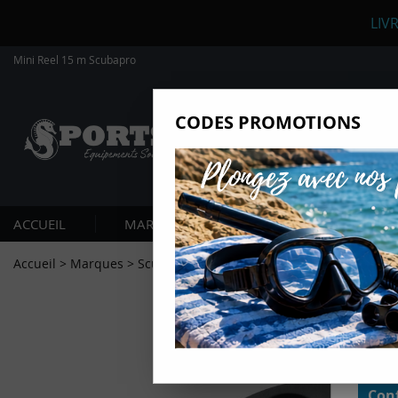
LIV
Mini Reel 15 m Scubapro
CODES PROMOTIONS
Nous
Ils nou
Amé
Mes
ACCUEIL
MARQUES
PLONGÉE SOUS-MARIN
pro
Gér
Accueil
>
Marques
>
Scubapro
>
Mini Reel 15 m Scubapro
Certains
non obli
annonces
géolocal
informati
domaines
cliquant 
Conf