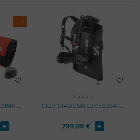
- 5 €
Scubapro
PARACHUTE DE PALIER ORANGE À SOUPAPE 1,40 M SCUBAPRO
GILET STABILISATEUR SCUBAPRO HYDROS PRO 2 | BCD DORSAL MODULAIRE HAUT DE GAMME
799,00 €