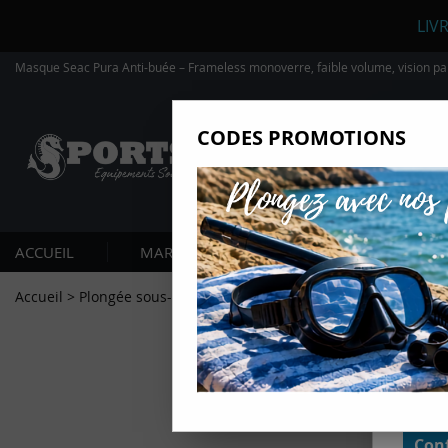
LIV
Masque Seac Pura Anti-buée – Frameless monoverre, faible volume, vision 
CODES PROMOTIONS
Nous
Ils nou
Amé
Mes
ACCUEIL
MARQUES
PLONGÉE SOUS-MARIN
pro
Gér
Accueil
>
Plongée sous-marine
>
Masques et Tubas
>
Masques M
Certains
non obli
annonces
géolocal
informati
domaines
cliquant 
Conf