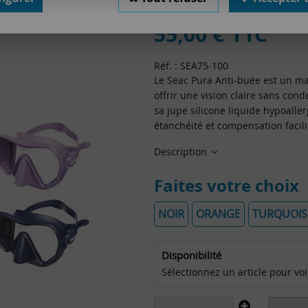
Soyez le premier à donner votr
55
,
00
€
TTC
Réf. :
SEA75-100
Le Seac Pura Anti-buée est un m
offrir une vision claire sans co
sa jupe silicone liquide hypoalle
étanchéité et compensation facili
Description
Faites votre choix
NOIR
ORANGE
TURQUOIS
Disponibilité
Sélectionnez un article pour voir 