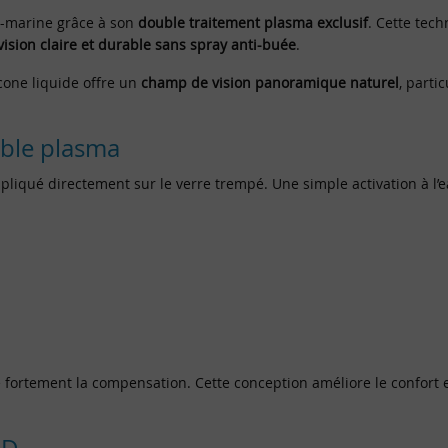
us-marine grâce à son
double traitement plasma exclusif
. Cette tech
vision claire et durable sans spray anti-buée
.
cone liquide offre un
champ de vision panoramique naturel
, parti
ble plasma
liqué directement sur le verre trempé. Une simple activation à l’ea
lite fortement la compensation. Cette conception améliore le confo