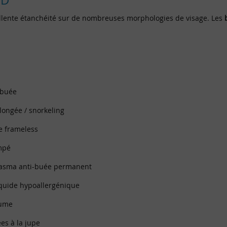
3D
lente étanchéité sur de nombreuses morphologies de visage. Les
-buée
ongée / snorkeling
 frameless
mpé
asma anti-buée permanent
liquide hypoallergénique
lume
es à la jupe