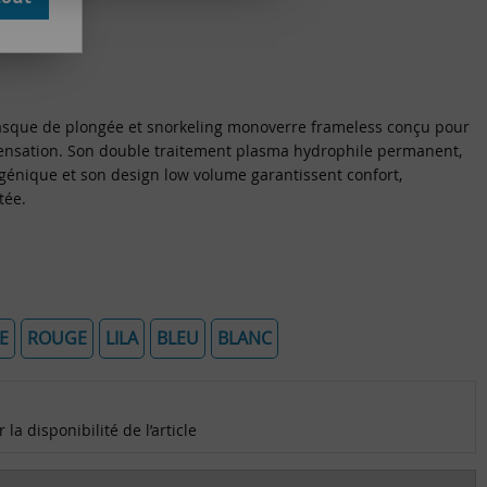
e avis !
asque de plongée et snorkeling monoverre frameless conçu pour
ndensation. Son double traitement plasma hydrophile permanent,
rgénique et son design low volume garantissent confort,
tée.
E
ROUGE
LILA
BLEU
BLANC
la disponibilité de l’article