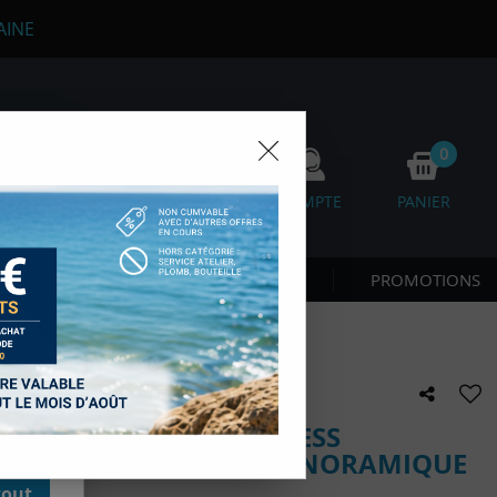
AINE
0
0
FAVORIS
COMPTE
PANIER
os
 CÔTE & NAGE
NOUVEAUTÉS
PROMOTIONS
faible volume, vision panoramique
D'autres,
esure des
onnées de
accès aux
 des sous-
moment en
 ANTI-BUÉE – FRAMELESS
kie.
LE VOLUME, VISION PANORAMIQUE
tout