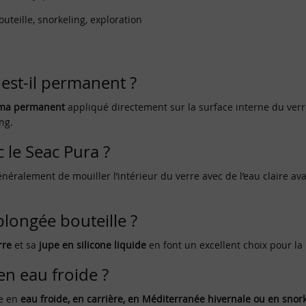
uteille, snorkeling, exploration
est-il permanent ?
sma permanent
appliqué directement sur la surface interne du verr
ng.
c le Seac Pura ?
énéralement de mouiller l’intérieur du verre avec de l’eau claire av
plongée bouteille ?
rre
et sa
jupe en silicone liquide
en font un excellent choix pour la 
 en eau froide ?
ce en
eau froide, en carrière, en Méditerranée hivernale ou en snor