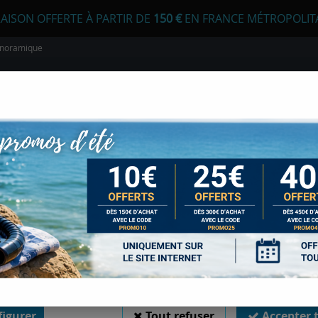
RAISON OFFERTE À PARTIR DE
1
50 €
EN FRANCE MÉTROPOLIT
panoramique
 autorisez-vous à utiliser vos cookies ?
s seront utiles pour :
liorer l'interface et les fonctionnalités du site
urer les campagnes marketing et proposer des mises à jour sur n
E
APNÉE
CHASSE SOUS-MARINE
LONGE
duits
er l'authentification et surveiller les erreurs techniques
ono-Verre
>
Masque Seac Pura Anti-buée – Frameless monoverre, 
 cookies sont nécessaires à des fins techniques, ils sont donc dispensés de consentement. 
gatoires, peuvent être utilisés pour la personnalisation des annonces et du contenu, la m
 et du contenu, la connaissance de l'audience et le développement de produits, les d
isation précises et l'identification par le balayage de l'appareil, le stockage et/ou l'
ons sur un appareil. Si vous donnez votre consentement, celui-ci sera valable sur l’ensemble
 de Sports Med. Vous disposez de la possibilité de retirer votre consentement à tout 
MASQUE SEAC PURA
sur le widget en bas à droite de la page. Pour en savoir plus, consulter notre politique de coo
MONOVERRE, FAIB
igurer
Tout refuser
Accepter 