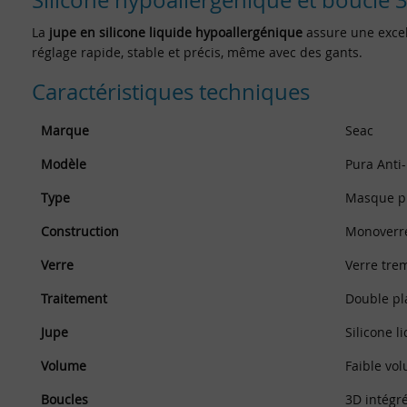
Silicone hypoallergénique et boucle 
La
jupe en silicone liquide hypoallergénique
assure une excel
réglage rapide, stable et précis, même avec des gants.
Caractéristiques techniques
Marque
Seac
Modèle
Pura Anti
Type
Masque pl
Construction
Monoverre
Verre
Verre tre
Traitement
Double pl
Jupe
Silicone 
Volume
Faible vo
Boucles
3D intégré