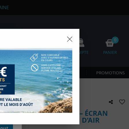
AINE
0
0
FAVORIS
COMPTE
PANIER
os
 CÔTE & NAGE
NOUVEAUTÉS
PROMOTIONS
D'autres,
esure des
onnées de
accès aux
 des sous-
moment en
LONGÉE MARES GENIUS – ÉCRAN
kie.
 BLUETOOTH & GESTION D’AIR
tout