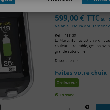
Soyez le premier à donner votr
599
,
00
€
TTC
au l
Valable jusqu'à épuisement 
Réf. :
414139
Le Mares Genius est un ordinate
couleur ultra lisible, gestion ava
grande autonomie.
Description
Faites votre choix
Ordinateur
En stock