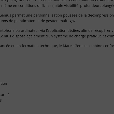
même en conditions difficiles (faible visibilité, profondeur, plong
 Genius permet une personnalisation poussée de la décompression, i
ions de planification et de gestion multi-gaz.
martphone ou ordinateur via l’application dédiée, afin de récupérer 
enius dispose également d’un système de charge pratique et d’une 
ancée ou en formation technique, le Mares Genius combine confort 
ation
curisé
s