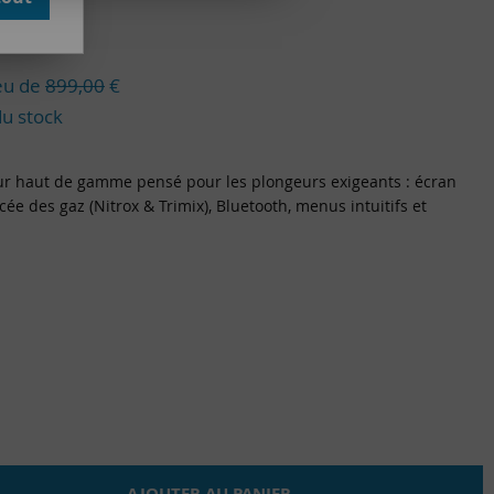
e avis !
ieu de
899,00
€
du stock
ur haut de gamme pensé pour les plongeurs exigeants : écran
ncée des gaz (Nitrox & Trimix), Bluetooth, menus intuitifs et
AJOUTER AU PANIER