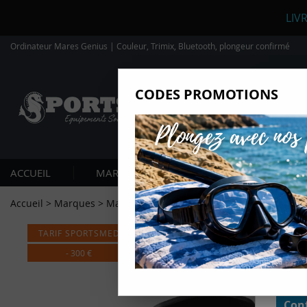
LIV
Ordinateur Mares Genius | Couleur, Trimix, Bluetooth, plongeur confirmé
CODES PROMOTIONS
Nous
Ils nou
Amé
Mes
ACCUEIL
MARQUES
PLONGÉE SOUS-MARIN
pro
Gér
Accueil
>
Marques
>
Mares
>
Ordinateur de plongée Mares Genius
Certains
non obli
TARIF SPORTSMED
annonces
géolocal
informati
-
300
€
domaines
cliquant 
Conf