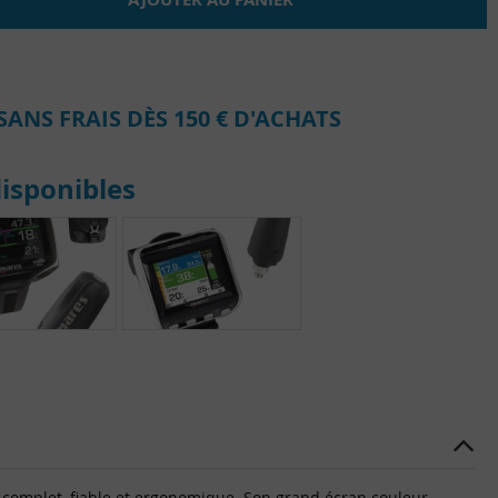
SANS FRAIS DÈS 150 € D'ACHATS
isponibles
 complet, fiable et ergonomique. Son grand écran couleur