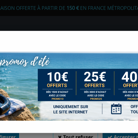
RAISON OFFERTE À PARTIR DE
1
50 €
EN FRANCE MÉTROPOLIT
 autorisez-vous à utiliser vos cookies ?
s seront utiles pour :
liorer l'interface et les fonctionnalités du site
urer les campagnes marketing et proposer des mises à jour sur n
E
APNÉE
CHASSE SOUS-MARINE
LONGE
duits
er l'authentification et surveiller les erreurs techniques
pots de plongée sur la Côte d’Azur et l’île de Beauté
 cookies sont nécessaires à des fins techniques, ils sont donc dispensés de consentement. 
gatoires, peuvent être utilisés pour la personnalisation des annonces et du contenu, la m
 et du contenu, la connaissance de l'audience et le développement de produits, les d
isation précises et l'identification par le balayage de l'appareil, le stockage et/ou l'
PLONGER DU BORD,
ons sur un appareil. Si vous donnez votre consentement, celui-ci sera valable sur l’ensemble
 de Sports Med. Vous disposez de la possibilité de retirer votre consentement à tout 
D’AZUR ET L’ÎLE DE
sur le widget en bas à droite de la page. Pour en savoir plus, consulter notre politique de coo
Soyez le premier à donner votr
igurer
Tout refuser
Accepter 