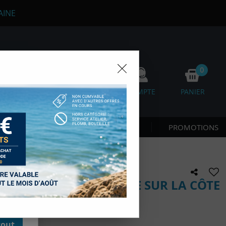
AINE
0
0
FAVORIS
COMPTE
PANIER
os
 CÔTE & NAGE
NOUVEAUTÉS
PROMOTIONS
D'autres,
esure des
onnées de
accès aux
 56 SPOTS DE PLONGÉE SUR LA CÔTE
 des sous-
moment en
 BEAUTÉ
kie.
e avis !
tout