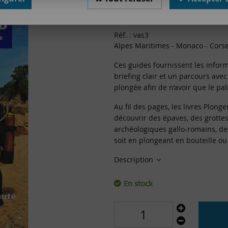
23
,
00
€
TTC
Réf. :
vas3
Alpes Maritimes - Monaco - Cors
Ces guides fournissent les inform
briefing clair et un parcours ave
plongée afin de n’avoir que le pal
Au fil des pages, les livres Plon
découvrir des épaves, des grottes
archéologiques gallo-romains, des
soit en plongeant en bouteille ou
Description
En stock