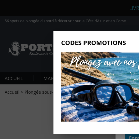
LIV
56 spots de plongée du bord à découvrir sur la Côte d’Azur et en Corse.
CODES PROMOTIONS
Nous
Ils nou
Amé
Mes
ACCUEIL
MARQUES
PLONGÉE SOUS-MARIN
pro
Gér
Accueil
>
Plongée sous-marine
>
Librairie
>
Plonger du bord, 56 s
Certains
non obli
annonces
géolocal
informati
domaines
cliquant 
Conf