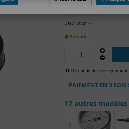
Valable jusqu'à épuisement 
Réf. :
VI300200-510
Description
En stock
Demande de renseignement
PAIEMENT EN 3 FOIS 
17 autres modèles 