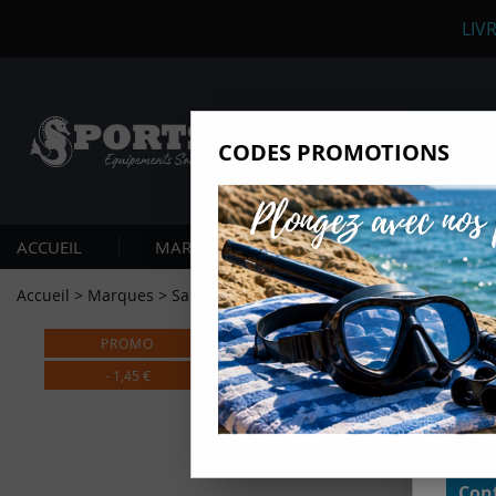
LIV
CODES PROMOTIONS
Nous
Ils nou
Amé
ACCUEIL
MARQUES
PLONGÉE SOUS-MARIN
Mes
pro
Accueil
>
Marques
>
Salvimar
>
Joint Kit Etanche SALVIMAR Vuot
Gér
PROMO
Certains
non obli
-
1,45
€
annonces
géolocal
informati
domaines
cliquant 
Conf