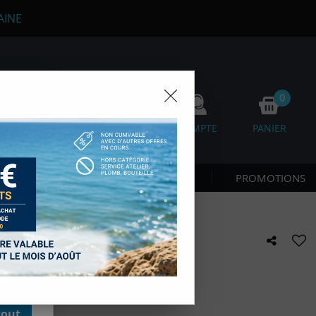
AINE
0
0
FAVORIS
COMPTE
PANIER
os
 CÔTE & NAGE
NOUVEAUTÉS
PROMOTIONS
D'autres,
esure des
onnées de
accès aux
S, RAIES ET CHIMERES
 des sous-
moment en
kie.
e avis !
tout