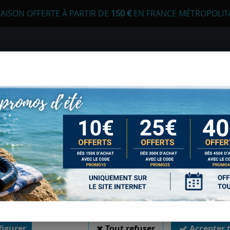
RAISON OFFERTE À PARTIR DE
1
50 €
EN FRANCE MÉTROPOLIT
 autorisez-vous à utiliser vos cookies ?
s seront utiles pour :
liorer l'interface et les fonctionnalités du site
urer les campagnes marketing et proposer des mises à jour sur n
E
APNÉE
CHASSE SOUS-MARINE
LONGE
duits
er l'authentification et surveiller les erreurs techniques
MERES
 cookies sont nécessaires à des fins techniques, ils sont donc dispensés de consentement. 
gatoires, peuvent être utilisés pour la personnalisation des annonces et du contenu, la m
 et du contenu, la connaissance de l'audience et le développement de produits, les d
isation précises et l'identification par le balayage de l'appareil, le stockage et/ou l'
GUIDE DES REQUIN
ons sur un appareil. Si vous donnez votre consentement, celui-ci sera valable sur l’ensemble
 de Sports Med. Vous disposez de la possibilité de retirer votre consentement à tout 
sur le widget en bas à droite de la page. Pour en savoir plus, consulter notre politique de coo
Soyez le premier à donner votr
28
,
00
€
TTC
igurer
Tout refuser
Accepter 