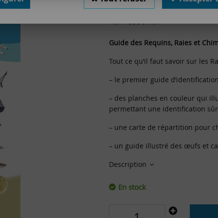
Réf. :
CDSCYR04
Guide des Requins, Raies et Chi
Tout ce qu’il faut savoir sur les 
– le premier guide d’identificati
– des planches en couleur qui il
permettant une identification sûr
– une carte de répartition pour c
– un guide illustré des œufs et c
Description
En stock