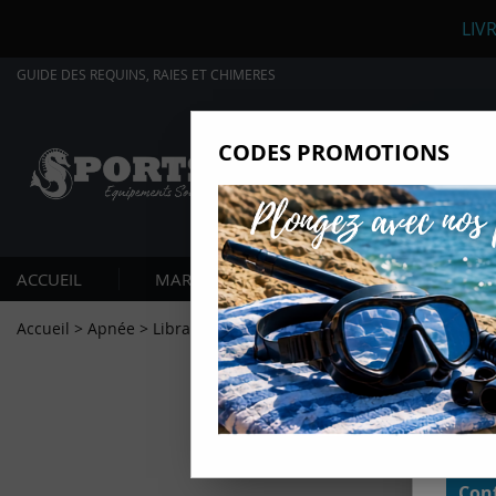
LIV
GUIDE DES REQUINS, RAIES ET CHIMERES
CODES PROMOTIONS
Nous
Ils nou
Amé
Mes
ACCUEIL
MARQUES
PLONGÉE SOUS-MARIN
pro
Gér
Accueil
>
Apnée
>
Librairie
>
GUIDE DES REQUINS, RAIES ET CHI
Certains
non obli
annonces
géolocal
informati
domaines
cliquant 
Conf