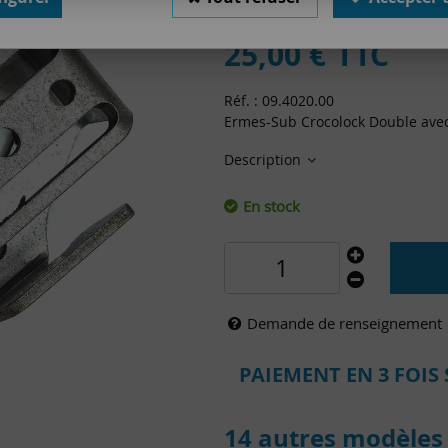
Soyez le premier à donner votr
25
,
00
€
TTC
Réf. :
09.4020.00
Ermes-Sub Crocolock Double avec
Description
En stock
Demande de renseignement
PAIEMENT EN 3 FOIS 
14 autres modèles 