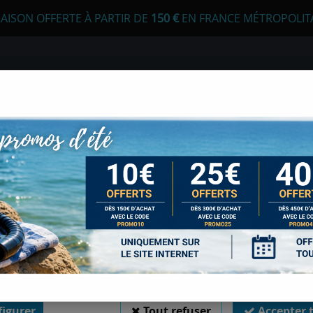
RAISON OFFERTE À PARTIR DE
1
50 €
EN FRANCE MÉTROPOLIT
 autorisez-vous à utiliser vos cookies ?
s seront utiles pour :
liorer l'interface et les fonctionnalités du site
urer les campagnes marketing et proposer des mises à jour sur n
E
APNÉE
CHASSE SOUS-MARINE
LONGE
duits
er l'authentification et surveiller les erreurs techniques
support de moulinet
 cookies sont nécessaires à des fins techniques, ils sont donc dispensés de consentement. 
gatoires, peuvent être utilisés pour la personnalisation des annonces et du contenu, la m
 et du contenu, la connaissance de l'audience et le développement de produits, les d
isation précises et l'identification par le balayage de l'appareil, le stockage et/ou l'
ons sur un appareil. Si vous donnez votre consentement, celui-ci sera valable sur l’ensemble
 de Sports Med. Vous disposez de la possibilité de retirer votre consentement à tout 
ERMES-SUB CROCO
sur le widget en bas à droite de la page. Pour en savoir plus, consulter notre politique de coo
MOULINET
igurer
Tout refuser
Accepter 