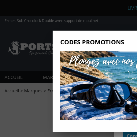
LIV
Ermes-Sub Crocolock Double avec support de moulinet
CODES PROMOTIONS
Nous
Ils nou
Amé
Mes
ACCUEIL
MARQUES
PLONGÉE SOUS-MARIN
pro
Gér
Accueil
>
Marques
>
Ermes
>
Ermes-Sub Crocolock Double avec 
Certains
non obli
annonces
géolocal
informati
domaines
cliquant 
Conf