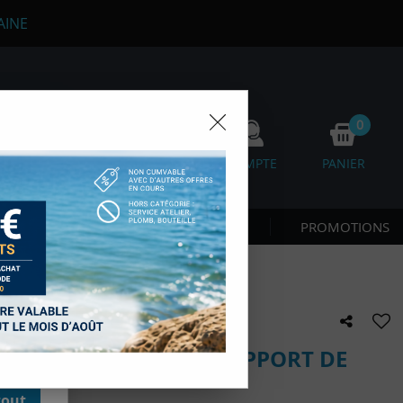
AINE
0
0
FAVORIS
COMPTE
PANIER
os
 CÔTE & NAGE
NOUVEAUTÉS
PROMOTIONS
D'autres,
esure des
onnées de
accès aux
 des sous-
moment en
LOCK DOUBLE AVEC SUPPORT DE
kie.
tout