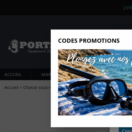
LIV
CODES PROMOTIONS
Nous
Ils nou
Amé
Mes
ACCUEIL
MARQUES
PLONGÉE SOUS-MARIN
pro
Gér
Accueil
>
Chasse sous-marine
>
Combinaisons
>
Combinaison h
Certains
non obli
annonces
géolocal
informati
domaines
cliquant 
Conf