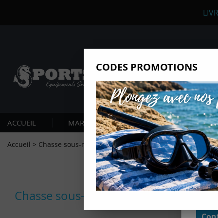
LIV
CODES PROMOTIONS
Nous
Ils nou
Amé
Mes
ACCUEIL
MARQUES
PLONGÉE SOUS-MARIN
pro
Gér
Accueil
>
Chasse sous-marine
Certains
non obli
annonces
géolocal
informati
domaines
cliquant 
Chasse sous-marine
Conf