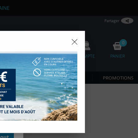
AINE
Partager
0
0
FAVORIS
COMPTE
PANIER
os
 CÔTE & NAGE
NOUVEAUTÉS
PROMOTIONS
D'autres,
esure des
onnées de
accès aux
 des sous-
moment en
kie.
tout