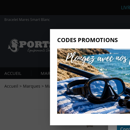
LIV
Bracelet Mares Smart Blanc
CODES PROMOTIONS
Nous
Ils nou
Amé
Mes
ACCUEIL
MARQUES
PLONGÉE SOUS-MARIN
pro
Gér
Accueil
>
Marques
>
Mares
>
Bracelet Mares Smart Blanc
Certains
non obli
annonces
géolocal
informati
domaines
cliquant 
Conf