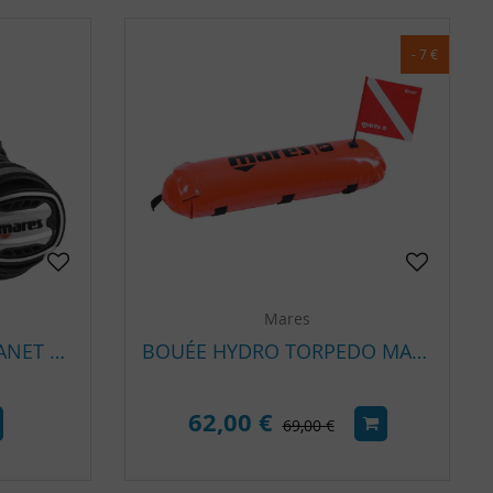
- 7 €
Mares
DÉTENDEUR MARES PLANET 88X TBP DIN
BOUÉE HYDRO TORPEDO MARES
62,00 €
69,00 €