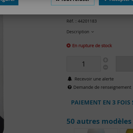
28
,
00
€
TTC
Réf. :
44201183
Description
En rupture de stock
Recevoir une alerte
Demande de renseignement
PAIEMENT EN 3 FOIS 
50 autres modèles 