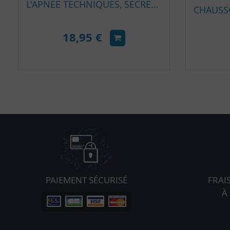
L'APNÉE TECHNIQUES, SECRETS ET PHILOSOPHIE DE LA PLONGÉE LIBRE
18,95 €
PAIEMENT SÉCURISÉ
FRAI
À