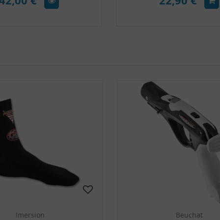
42,00 €
22,90 €
Imersion
Beuchat