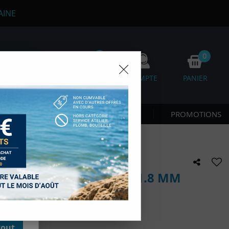
AINE
0
0
FAVORIS
COMPTE
PANIER
 CÔTE & NAGE
NOUVEAUTÉS
PROMOTIONS
os
D'autres,
esure des
SIGALSUB 100 MÈTRES 1.8 MM
onnées de
accès aux
 des sous-
moment en
e avis !
kie.
tout