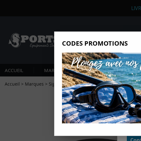
LIV
CODES PROMOTIONS
Nous
Ils nou
Amé
ACCUEIL
MARQUES
PLONGÉE SOUS-MARIN
Mes
pro
Accueil
>
Marques
>
Sigalsub
>
Bobine Dyneema Sigalsub 100 m
Gér
Certains
non obli
annonces
géolocal
informati
domaines
cliquant 
Conf