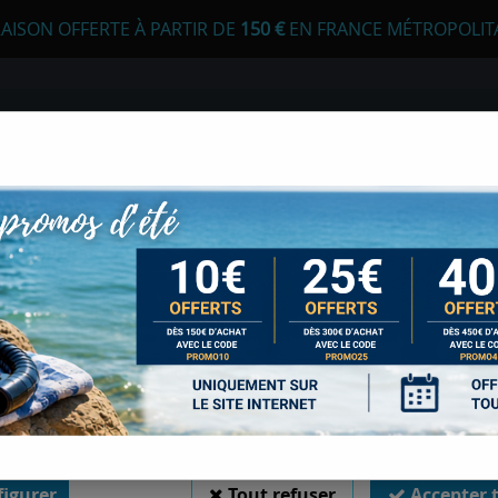
RAISON OFFERTE À PARTIR DE
1
50 €
EN FRANCE MÉTROPOLIT
 autorisez-vous à utiliser vos cookies ?
s seront utiles pour :
liorer l'interface et les fonctionnalités du site
E
APNÉE
CHASSE SOUS-MARINE
LONGE
urer les campagnes marketing et proposer des mises à jour sur n
duits
ètres 1.8 mm
er l'authentification et surveiller les erreurs techniques
 cookies sont nécessaires à des fins techniques, ils sont donc dispensés de consentement. 
gatoires, peuvent être utilisés pour la personnalisation des annonces et du contenu, la m
BOBINE DYNEEMA 
 et du contenu, la connaissance de l'audience et le développement de produits, les d
isation précises et l'identification par le balayage de l'appareil, le stockage et/ou l'
ons sur un appareil. Si vous donnez votre consentement, celui-ci sera valable sur l’ensemble
 de Sports Med. Vous disposez de la possibilité de retirer votre consentement à tout 
Soyez le premier à donner votr
sur le widget en bas à droite de la page. Pour en savoir plus, consulter notre politique de coo
59
,
00
€
TTC
igurer
Tout refuser
Accepter 