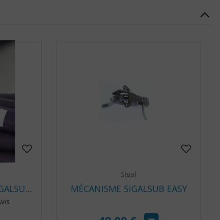
Sigal
SANDOW AU MÈTRE SIGALSUB EXTREME 14.5MM
MÉCANISME SIGALSUB EASY
vis